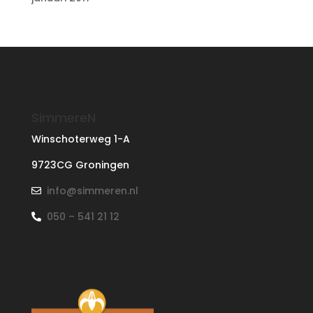
SimmereN
Winschoterweg 1-A
9723CG Groningen
info@simmeren.nl
050 – 541 21 12