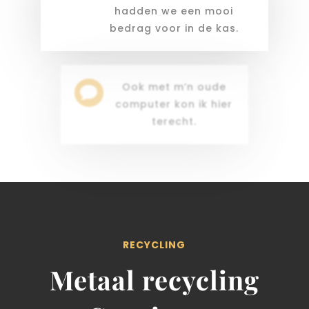
hadden we een mooi
bedrag voor in de kas.
Ook met m’n oude

computer kon ik hier
terecht.
RECYCLING
Metaal recycling