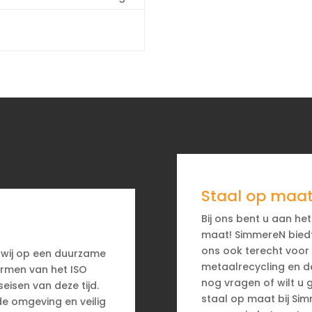
Staal op maat
Bij ons bent u aan he
maat! SimmereN biedt 
ons ook terecht voo
 wij op een duurzame
metaalrecycling en d
ormen van het ISO
nog vragen of wilt u
eisen van deze tijd.
staal op maat bij Si
 de omgeving en veilig