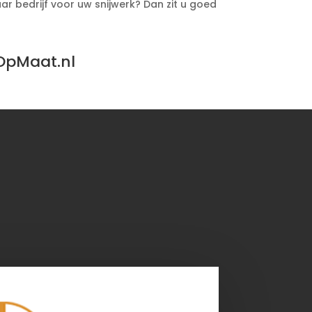
r bedrijf voor uw snijwerk? Dan zit u goed
OpMaat.nl