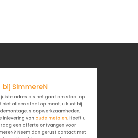
 bij SimmereN
t juiste adres als het gaat om staal op
niet alleen staal op maat, u kunt bij
r demontage, sloopwerkzaamheden,
e inlevering van
oude metalen
. Heeft u
 graag een offerte ontvangen voor
mmereN? Neem dan gerust contact met