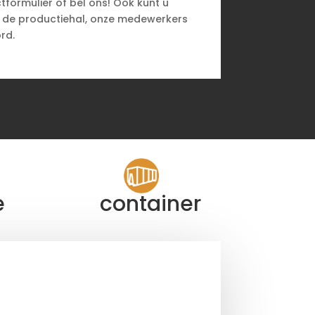
tformulier of bel ons! Ook kunt u
n de productiehal, onze medewerkers
rd.
e
container