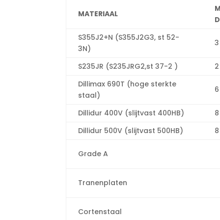
M
MATERIAAL
D
S355J2+N (S355J2G3, st 52-
3
3N)
S235JR (S235JRG2,st 37-2 )
2
Dillimax 690T (hoge sterkte
6
staal)
Dillidur 400V (slijtvast 400HB)
8
Dillidur 500V (slijtvast 500HB)
8
Grade A
Tranenplaten
Cortenstaal