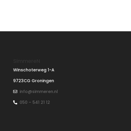
SimmereN
Winschoterweg 1-A
9723CG Groningen
info@simmeren.nl
050 – 541 21 12