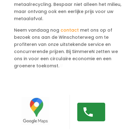
metaalrecycling. Bespaar niet alleen het milieu,
maar ontvang ook een eerlijke prijs voor uw
metaalafval.
Neem vandaag nog
contact
met ons op of
bezoek ons aan de Winschoterweg om te
profiteren van onze uitstekende service en
concurrerende prijzen. Bij SimmereN zetten we
ons in voor een circulaire economie en een
groenere toekomst.
#
MetaalInleveren #Ijzerprijs
#Metaalprijs #Recycling #Groningen #Drenthe
#Friesland #RVS #Aluminium #Koper #Lood
#Zink #GeelKoper #Messing #Duurzaamheid ?