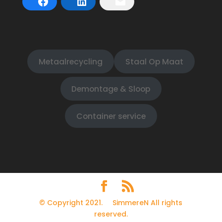
Metaalrecycling
Staal Op Maat
Demontage & Sloop
Container service
© Copyright 2021. SimmereN All rights
reserved.