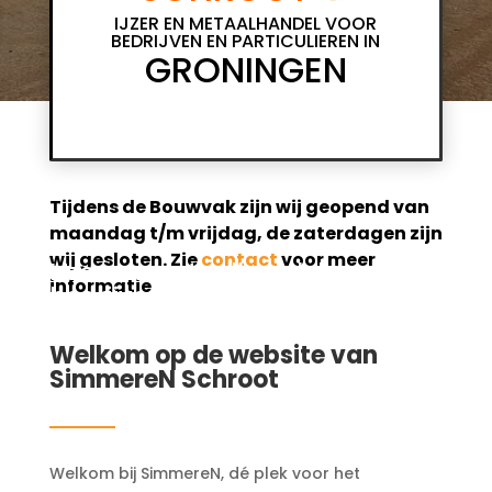
IJZER EN METAALHANDEL VOOR
BEDRIJVEN EN PARTICULIEREN IN
GRONINGEN
Tijdens de Bouwvak zijn wij geopend van
maandag t/m vrijdag, de zaterdagen zijn
wij gesloten. Zie
contact
voor meer
IJzer en metaalhandel voor
informatie
bedrijven en particulieren in
Groningen
Welkom op de website van
SimmereN Schroot
Welkom bij SimmereN, dé plek voor het