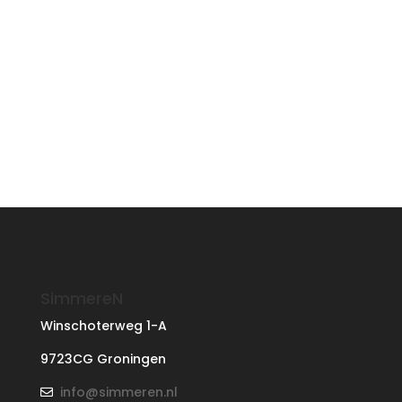
SimmereN
Winschoterweg 1-A
9723CG Groningen
info@simmeren.nl