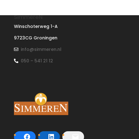
SimmereN
Winschoterweg 1-A
9723CG Groningen
info@simmeren.nl
050 – 541 21 12