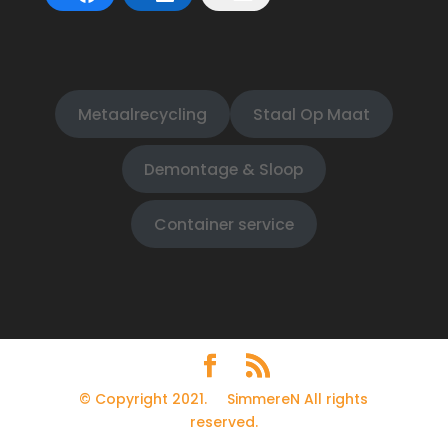
Metaalrecycling
Staal Op Maat
Demontage & Sloop
Container service
© Copyright 2021. SimmereN All rights
reserved.