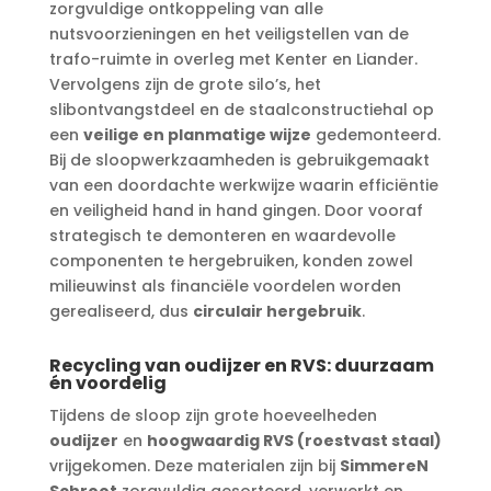
zorgvuldige ontkoppeling van alle
nutsvoorzieningen en het veiligstellen van de
trafo-ruimte in overleg met Kenter en Liander.
Vervolgens zijn de grote silo’s, het
slibontvangstdeel en de staalconstructiehal op
een
veilige en planmatige wijze
gedemonteerd.
Bij de sloopwerkzaamheden is gebruikgemaakt
van een doordachte werkwijze waarin efficiëntie
en veiligheid hand in hand gingen. Door vooraf
strategisch te demonteren en waardevolle
componenten te hergebruiken, konden zowel
milieuwinst als financiële voordelen worden
gerealiseerd, dus
circulair hergebruik
.
Recycling van oudijzer en RVS: duurzaam
én voordelig
Tijdens de sloop zijn grote hoeveelheden
oudijzer
en
hoogwaardig RVS (roestvast staal)
vrijgekomen. Deze materialen zijn bij
SimmereN
Schroot
zorgvuldig gesorteerd, verwerkt en