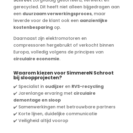
gerecycled. Dit heeft niet alleen bijgedragen aan
een
duurzaam verwerkingsproces
, maar
leverde voor de klant ook een
aanzienlijke
kostenbesparing
op.
Daarnaast zijn elektromotoren en
compressoren hergebruikt of verkocht binnen
Europa, volledig volgens de principes van
circulaire economie
.
Waarom kiezen voor SimmereN Schroot
bij sloopprojecten?
✔️ Specialist in
oudijzer
en
RVS-recycling
✔️ Jarenlange ervaring met
circulaire
demontage en sloop
✔️ Samenwerkingen met betrouwbare partners
✔️ Korte lijnen, duidelijke communicatie
✔️ Veiligheid altijd voorop