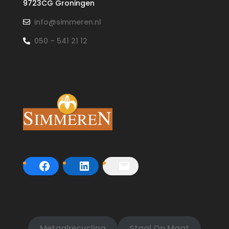
9723CG Groningen
info@simmeren.nl
050 – 541 21 12
Metaalrecycling
Staal Op Maat