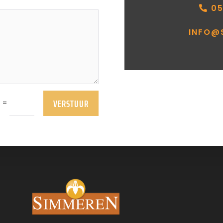
05
INFO@
VERSTUUR
=