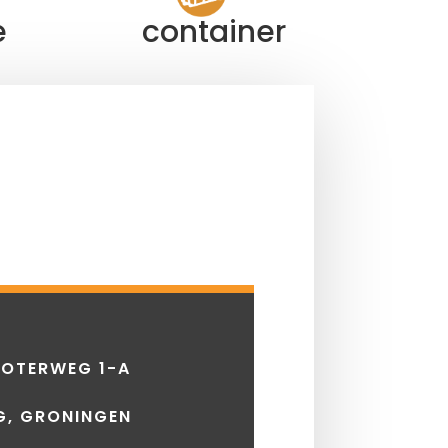
e
container
OTERWEG 1-A
G, GRONINGEN