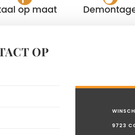
taal op maat
Demontag
TACT OP
WINSCH
9723 C