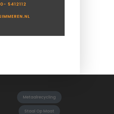
0- 5412112
SIMMEREN.NL
Metaalrecycling
Staal Op Maat