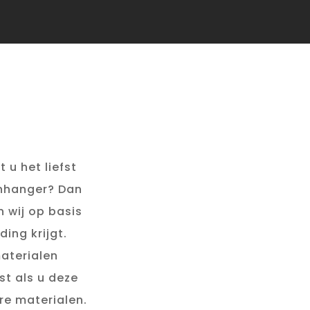
 u het liefst
anhanger? Dan
 wij op basis
ing krijgt.
materialen
t als u deze
re materialen.