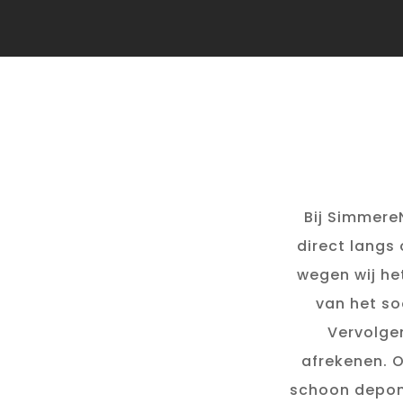
Bij SimmereN
direct langs
wegen wij he
van het so
Vervolgen
afrekenen. 
schoon depone