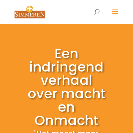
Een
indringend
verhaal
over macht
en
Onmacht