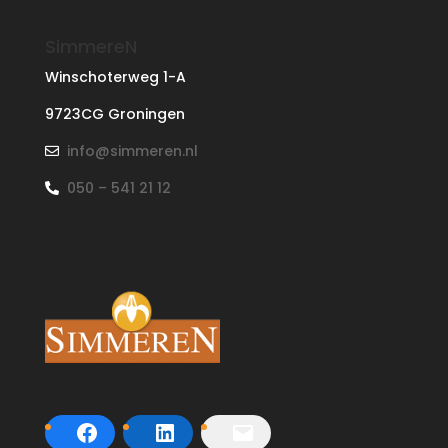
SimmereN
Winschoterweg 1-A
9723CG Groningen
info@simmeren.nl
050 – 541 21 12